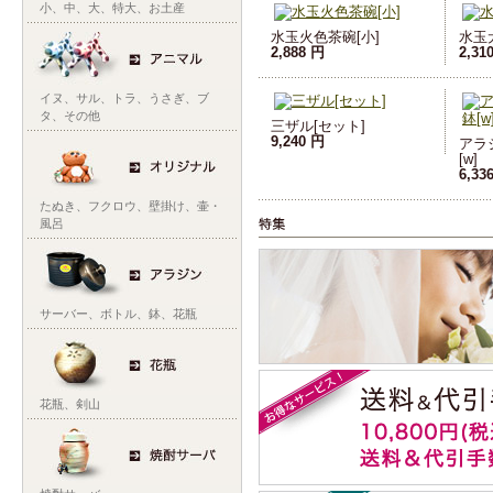
小
、
中
、
大
、
特大
、
お土産
水玉火色茶碗[小]
水玉
2,888 円
2,31
イヌ
、
サル
、
トラ
、
うさぎ
、
ブ
タ
、
その他
三ザル[セット]
9,240 円
アラ
[w]
6,33
たぬき
、
フクロウ
、
壁掛け
、
壷・
風呂
サーバー
、
ボトル
、
鉢
、
花瓶
花瓶
、
剣山