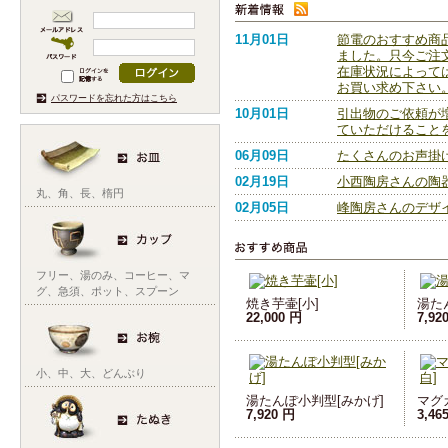
11月01日
節電のおすすめ商
ました。只今ご注
在庫状況によって
お買い求め下さい
パスワードを忘れた方はこちら
10月01日
引出物のご依頼が
ていただけること
06月09日
たくさんのお声掛
02月19日
小西陶房さんの陶
丸
、
角
、
長
、
楕円
02月05日
峰陶房さんのデザ
フリー
、
湯のみ
、
コーヒー
、
マ
グ
、
急須
、
ポット
、
スプーン
焼き芋壷[小]
湯た
22,000 円
7,92
小
、
中
、
大
、
どんぶり
湯たんぽ小判型[みかげ]
マグ
7,920 円
3,46