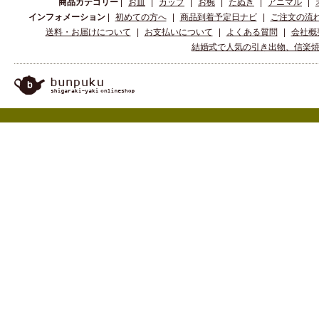
商品カテゴリー
|
お皿
|
カップ
|
お椀
|
たぬき
|
アニマル
|
インフォメーション
|
初めての方へ
|
商品到着予定日ナビ
|
ご注文の流
送料・お届けについて
|
お支払いについて
|
よくある質問
|
会社概
結婚式で人気の引き出物、信楽焼、陶器の