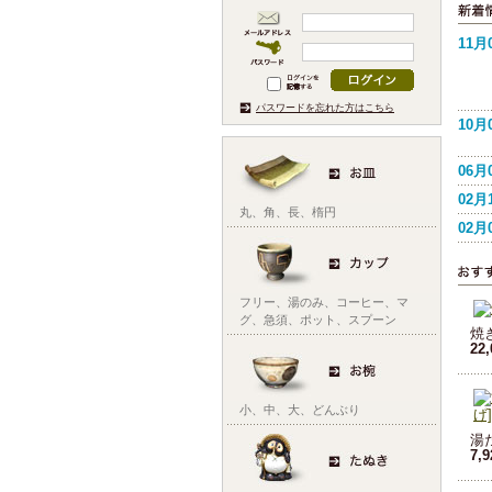
11月
パスワードを忘れた方はこちら
10月
06月
02月
丸
、
角
、
長
、
楕円
02月
フリー
、
湯のみ
、
コーヒー
、
マ
グ
、
急須
、
ポット
、
スプーン
焼
22
小
、
中
、
大
、
どんぶり
湯
7,