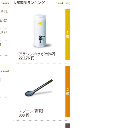
介され
めに
させ
!
アラジンの水がめ[w2]
22,176 円
スプーン[青萩]
308 円