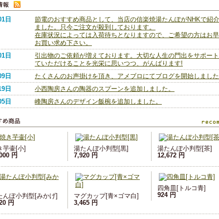
01日
節電のおすすめ商品として、当店の信楽焼湯たんぽがNHKで紹
ました。只今ご注文が殺到しております。
在庫状況によっては入荷待ちとなりますので、ご希望の方はお早
お買い求め下さい。
01日
引出物のご依頼が増えております。大切な人生の門出をサポート
ていただけることを光栄に思いつつ、がんばります!
09日
たくさんのお声掛けを頂き、アメブロにてブログを開始しました
19日
小西陶房さんの陶器のスプーンを追加しました。
05日
峰陶房さんのデザイン飯椀を追加しました。
き芋壷[小]
湯たんぽ小判型[黒]
湯たんぽ小判型[茶]
,000 円
7,920 円
12,672 円
四角皿[トルコ青]
924 円
たんぽ小判型[みかげ]
マグカップ[青×ゴマ白]
920 円
3,465 円