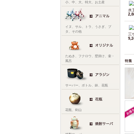
小
、
中
、
大
、
特大
、
お土産
水
2,
イヌ
、
サル
、
トラ
、
うさぎ
、
ブ
タ
、
その他
三
9,
たぬき
、
フクロウ
、
壁掛け
、
壷・
風呂
サーバー
、
ボトル
、
鉢
、
花瓶
花瓶
、
剣山