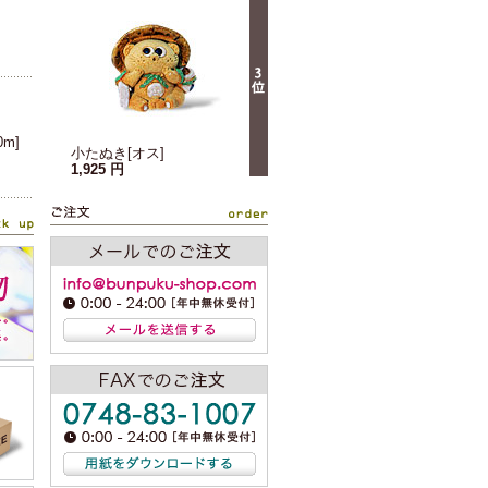
m]
小たぬき[オス]
1,925 円