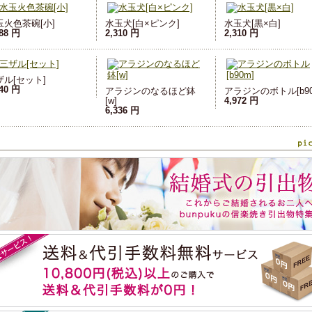
玉火色茶碗[小]
水玉犬[白×ピンク]
水玉犬[黒×白]
888 円
2,310 円
2,310 円
ザル[セット]
240 円
アラジンのなるほど鉢
アラジンのボトル[b90
[w]
4,972 円
6,336 円