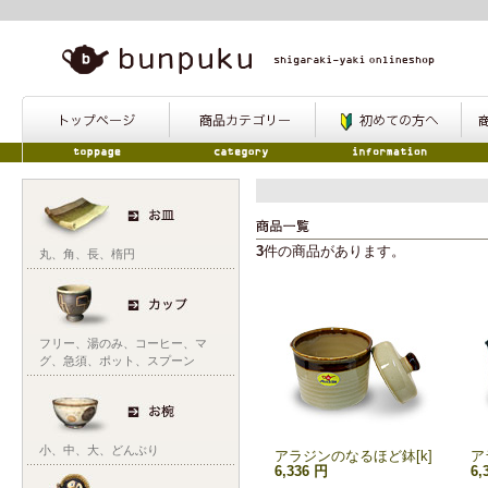
3
件の商品があります。
丸
、
角
、
長
、
楕円
フリー
、
湯のみ
、
コーヒー
、
マ
グ
、
急須
、
ポット
、
スプーン
小
、
中
、
大
、
どんぶり
アラジンのなるほど鉢[k]
ア
6,336 円
6,