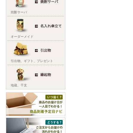
焼酎サーバ
オーダーメイド
引出物
、
ギフト
、
プレゼント
地蔵
、
干支