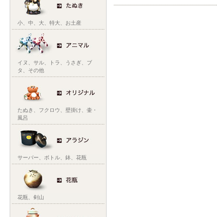
小
、
中
、
大
、
特大
、
お土産
イヌ
、
サル
、
トラ
、
うさぎ
、
ブ
タ
、
その他
たぬき
、
フクロウ
、
壁掛け
、
壷・
風呂
サーバー
、
ボトル
、
鉢
、
花瓶
花瓶
、
剣山